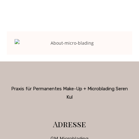
Praxis
für Permanentes Make-Up + Microblading Seren
Kul
Adresse
GM Microblading